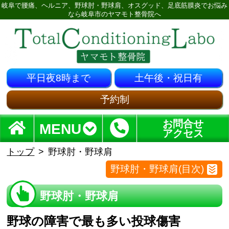
岐阜で腰痛、ヘルニア、野球肘・野球肩、オスグッド、足底筋膜炎でお悩み
なら岐阜市のヤマモト整骨院へ
平日夜8時まで
土午後・祝日有
予約制
お問合せ
MENU
アクセス
トップ
野球肘・野球肩
野球肘・野球肩(目次)
野球肘・野球肩
野球の障害で最も多い投球傷害