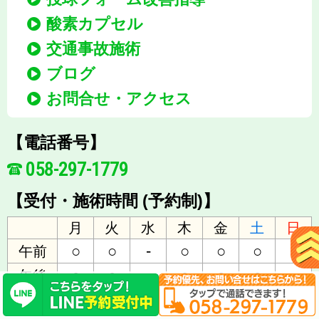
酸素カプセル
交通事故施術
ブログ
お問合せ・アクセス
【電話番号】
058-297-1779
【受付・施術時間 (予約制)】
月
火
水
木
金
土
日
○
○
-
○
○
○
-
午前
○
○
-
○
○
○
-
午後
午前9:00～12:00