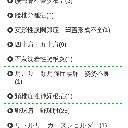
腰部脊柱管狭窄症(3)
腰椎分離症(5)
変形性股関節症 臼蓋形成不全(1)
四十肩・五十肩(9)
石灰沈着性腱板炎(1)
肩こり 頚肩腕症候群 姿勢不良
(1)
頚椎症性神経根症(1)
野球肩 野球肘(25)
リトルリーガーズショルダー(1)