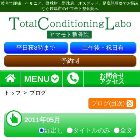
岐阜で腰痛、ヘルニア、野球肘・野球肩、オスグッド、足底筋膜炎でお悩み
なら岐阜市のヤマモト整骨院へ
平日夜8時まで
土午後・祝日有
予約制
お問合せ
MENU
アクセス
トップ
ブログ
ブログ(目次)
2011年05月
頭出し
タイトルのみ
全文