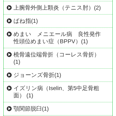
上腕骨外側上顆炎（テニス肘）(2)
ばね指(1)
めまい メニエール病 良性発作
性頭位めまい症（BPPV）(1)
橈骨遠位端骨折（コーレス骨折）
(1)
ジョーンズ骨折(1)
イズリン病（Iselin、第5中足骨粗
面） (1)
顎関節脱臼(1)