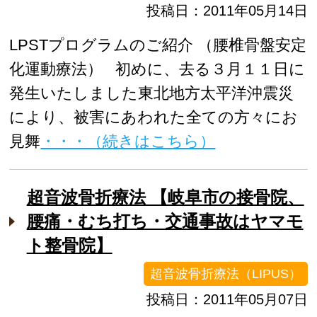
投稿日：2011年05月14日
LPSTプログラムのご紹介 （腰椎骨盤安定
化運動療法） 初めに、去る３月１１日に
発生いたしました東北地方太平洋沖震災
により、被害にあわれた全ての方々にお
見舞
・・・（続きはこちら）
超音波骨折療法 【岐阜市の接骨院、
腰痛・むち打ち・交通事故はヤマモ
ト整骨院】
超音波骨折療法（LIPUS）
投稿日：2011年05月07日