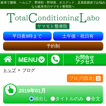
岐阜で腰痛、ヘルニア、野球肘・野球肩、オスグッド、足底筋膜炎でお悩み
なら岐阜市のヤマモト整骨院へ
平日夜8時まで
土午後・祝日有
予約制
お問合せ
MENU
アクセス
トップ
ブログ
ブログ(目次)
2019年01月
頭出し
タイトルのみ
全文