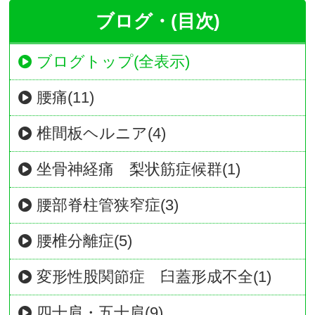
ブログ・(目次)
ブログトップ(全表示)
腰痛(11)
椎間板ヘルニア(4)
坐骨神経痛 梨状筋症候群(1)
腰部脊柱管狭窄症(3)
腰椎分離症(5)
変形性股関節症 臼蓋形成不全(1)
四十肩・五十肩(9)