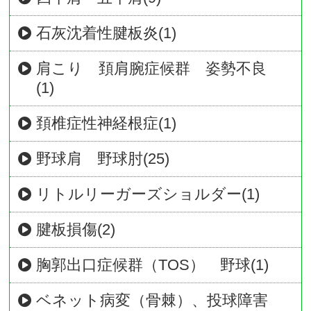
石灰沈着性腱板炎(1)
肩こり 頚肩腕症候群 姿勢不良
(1)
頚椎症性神経根症(1)
野球肩 野球肘(25)
リトルリーガーズショルダー(1)
腱板損傷(2)
胸郭出口症候群（TOS） 野球(1)
ベネット病変（骨棘）、投球障害