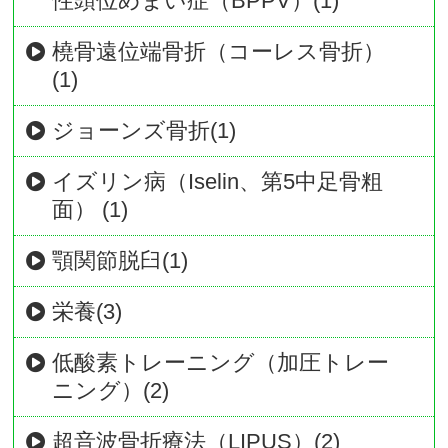
性頭位めまい症（BPPV）(1)
橈骨遠位端骨折（コーレス骨折）
(1)
ジョーンズ骨折(1)
イズリン病（Iselin、第5中足骨粗
面） (1)
顎関節脱臼(1)
栄養(3)
低酸素トレーニング（加圧トレー
ニング）(2)
超音波骨折療法（LIPUS）(2)