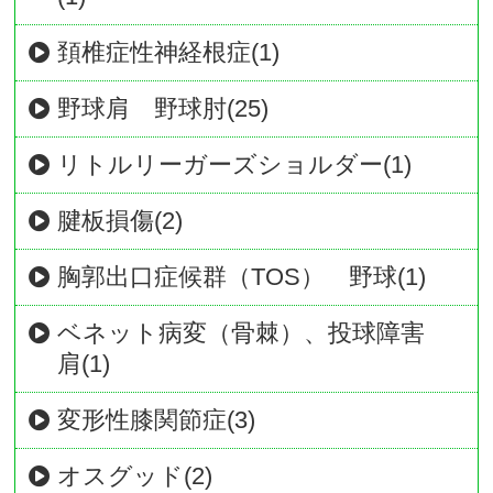
頚椎症性神経根症(1)
野球肩 野球肘(25)
リトルリーガーズショルダー(1)
腱板損傷(2)
胸郭出口症候群（TOS） 野球(1)
ベネット病変（骨棘）、投球障害
肩(1)
変形性膝関節症(3)
オスグッド(2)