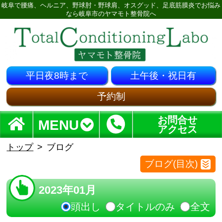
岐阜で腰痛、ヘルニア、野球肘・野球肩、オスグッド、足底筋膜炎でお悩み
なら岐阜市のヤマモト整骨院へ
平日夜8時まで
土午後・祝日有
予約制
お問合せ
MENU
アクセス
トップ
ブログ
ブログ(目次)
2023年01月
頭出し
タイトルのみ
全文