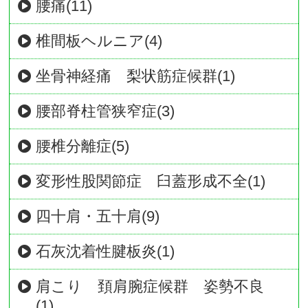
腰痛(11)
椎間板ヘルニア(4)
坐骨神経痛 梨状筋症候群(1)
腰部脊柱管狭窄症(3)
腰椎分離症(5)
変形性股関節症 臼蓋形成不全(1)
四十肩・五十肩(9)
石灰沈着性腱板炎(1)
肩こり 頚肩腕症候群 姿勢不良
(1)