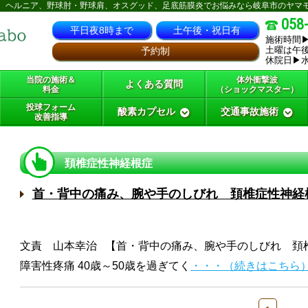
、ヘルニア、野球肘・野球肩、オスグッド、足底筋膜炎でお悩みなら岐阜市のヤマ
058
平日夜8時まで
土午後・祝日有
施術時間▶
土曜は午後
予約制
休院日▶
当院の施術＆
体外衝撃波
よくある質問
料金
（ショックマスター）
投球フォーム
酸素カプセル
交通事故施術
改善指導
頚椎症性神経根症
首・背中の痛み、腕や手のしびれ 頚椎症性神経
文責 山本幸治 【首・背中の痛み、腕や手のしびれ 
障害性疼痛 40歳～50歳を過ぎてく
・・・（続きはこちら