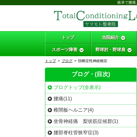
岐阜で腰痛
トップ
当院紹介
スポーツ障害
野球肘・野球肩
トップ
ブログ
頚椎症性神経根症
ブログ・(目次)
ブログトップ(全表示)
腰痛(11)
椎間板ヘルニア(4)
坐骨神経痛 梨状筋症候群(1)
腰部脊柱管狭窄症(3)