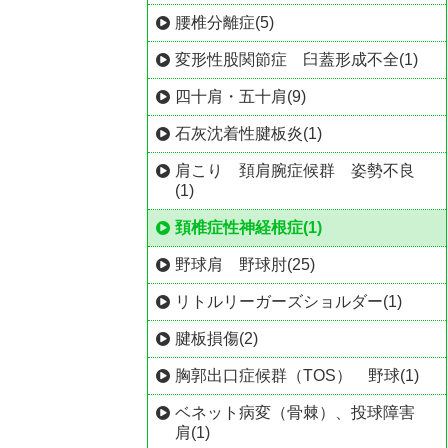
腰椎分離症(5)
変形性股関節症 臼蓋形成不全(1)
四十肩・五十肩(9)
石灰沈着性腱板炎(1)
肩こり 頚肩腕症候群 姿勢不良
(1)
頚椎症性神経根症(1)
野球肩 野球肘(25)
リトルリーガーズショルダー(1)
腱板損傷(2)
胸郭出口症候群（TOS） 野球(1)
ベネット病変（骨棘）、投球障害
肩(1)