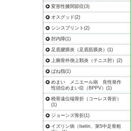
変形性膝関節症(3)
オスグッド(2)
シンスプリント(2)
肘内障(1)
足底腱膜炎（足底筋膜炎）(1)
上腕骨外側上顆炎（テニス肘）(2)
ばね指(1)
めまい メニエール病 良性発作
性頭位めまい症（BPPV）(1)
橈骨遠位端骨折（コーレス骨折）
(1)
ジョーンズ骨折(1)
イズリン病（Iselin、第5中足骨粗