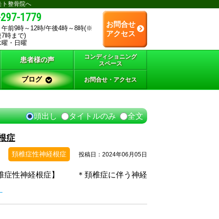
モト整骨院へ
-297-1779
お問合せ
午前9時～12時/午後4時～8時(※
アクセス
7時まで)
水曜・日曜
コンディショニング
患者様の声
スペース
ブログ
お問合せ・アクセス
頭出し
タイトルのみ
全文
根症
頚椎症性神経根症
投稿日：2024年06月05日
頚椎症性神経根症】 ＊頚椎症に伴う神経
）