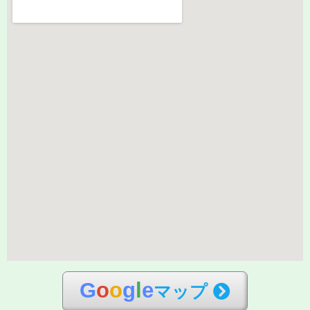
G
o
o
g
l
e
マップ