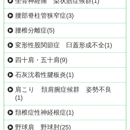
坐骨神経痛 梨状筋症候群(1)
腰部脊柱管狭窄症(3)
腰椎分離症(5)
変形性股関節症 臼蓋形成不全(1)
四十肩・五十肩(9)
石灰沈着性腱板炎(1)
肩こり 頚肩腕症候群 姿勢不良
(1)
頚椎症性神経根症(1)
野球肩 野球肘(25)