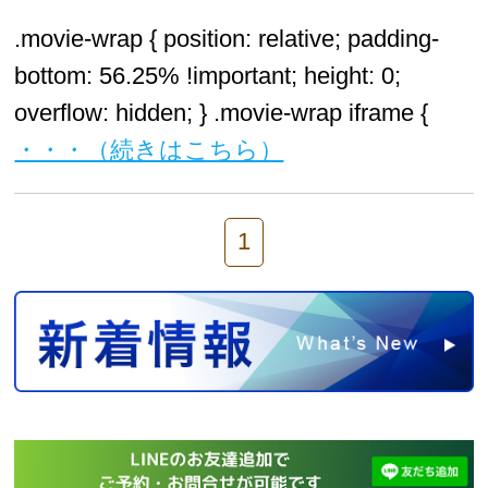
.movie-wrap { position: relative; padding-
bottom: 56.25% !important; height: 0;
overflow: hidden; } .movie-wrap iframe {
・・・（続きはこちら）
1