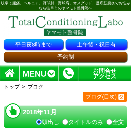
岐阜で腰痛、ヘルニア、野球肘・野球肩、オスグッド、足底筋膜炎でお悩み
なら岐阜市のヤマモト整骨院へ
平日夜8時まで
土午後・祝日有
予約制
お問合せ
MENU
アクセス
トップ
ブログ
ブログ(目次)
2018年11月
頭出し
タイトルのみ
全文