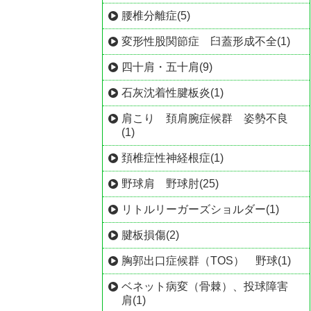
腰椎分離症(5)
変形性股関節症 臼蓋形成不全(1)
四十肩・五十肩(9)
石灰沈着性腱板炎(1)
肩こり 頚肩腕症候群 姿勢不良
(1)
頚椎症性神経根症(1)
野球肩 野球肘(25)
リトルリーガーズショルダー(1)
腱板損傷(2)
胸郭出口症候群（TOS） 野球(1)
ベネット病変（骨棘）、投球障害
肩(1)