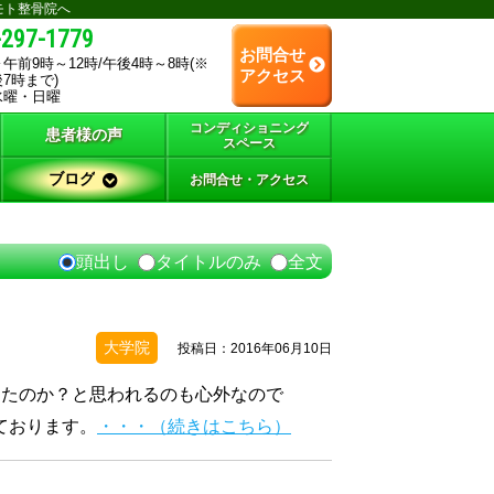
モト整骨院へ
-297-1779
お問合せ
午前9時～12時/午後4時～8時(※
アクセス
7時まで)
水曜・日曜
コンディショニング
患者様の声
スペース
ブログ
お問合せ・アクセス
頭出し
タイトルのみ
全文
大学院
投稿日：2016年06月10日
たのか？と思われるのも心外なので
ております。
・・・（続きはこちら）