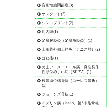
変形性膝関節症(3)
オスグッド(2)
シンスプリント(2)
肘内障(1)
足底腱膜炎（足底筋膜炎）(1)
上腕骨外側上顆炎（テニス肘）(2)
ばね指(1)
めまい メニエール病 良性発作
性頭位めまい症（BPPV）(1)
橈骨遠位端骨折（コーレス骨折）
(1)
ジョーンズ骨折(1)
イズリン病（Iselin、第5中足骨粗