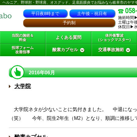
、ヘルニア、野球肘・野球肩、オスグッド、足底筋膜炎でお悩みなら岐阜市のヤマ
058
平日夜8時まで
土午後・祝日有
施術時間▶
土曜は午後
予約制
休院日▶
当院の施術＆
体外衝撃波
よくある質問
料金
（ショックマスター）
投球フォーム
酸素カプセル
交通事故施術
改善指導
2016年06月
大学院
大学院ネタが少ないことに気付きました。 中退になっ
（笑） 今年、院生2年生（M2）となり、順調に推移し