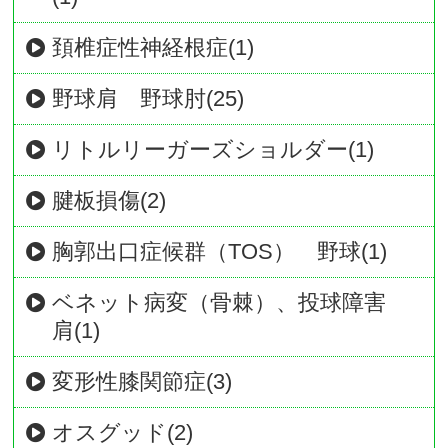
頚椎症性神経根症(1)
野球肩 野球肘(25)
リトルリーガーズショルダー(1)
腱板損傷(2)
胸郭出口症候群（TOS） 野球(1)
ベネット病変（骨棘）、投球障害
肩(1)
変形性膝関節症(3)
オスグッド(2)