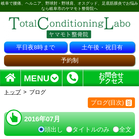
岐阜で腰痛、ヘルニア、野球肘・野球肩、オスグッド、足底筋膜炎でお悩み
なら岐阜市のヤマモト整骨院へ
平日夜8時まで
土午後・祝日有
予約制
お問合せ
MENU
アクセス
トップ
ブログ
ブログ(目次)
2016年07月
頭出し
タイトルのみ
全文