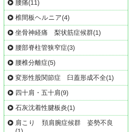
腰痛(11)
椎間板ヘルニア(4)
坐骨神経痛 梨状筋症候群(1)
腰部脊柱管狭窄症(3)
腰椎分離症(5)
変形性股関節症 臼蓋形成不全(1)
四十肩・五十肩(9)
石灰沈着性腱板炎(1)
肩こり 頚肩腕症候群 姿勢不良
(1)