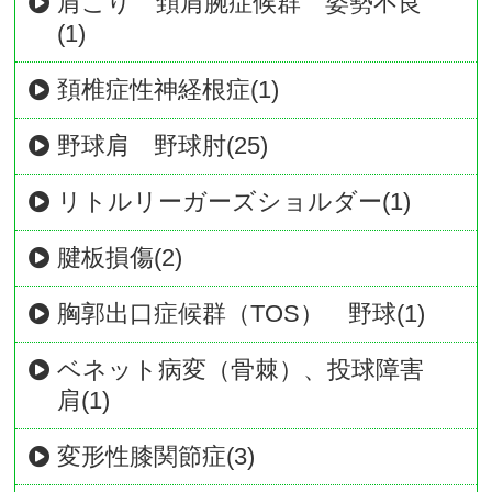
肩こり 頚肩腕症候群 姿勢不良
(1)
頚椎症性神経根症(1)
野球肩 野球肘(25)
リトルリーガーズショルダー(1)
腱板損傷(2)
胸郭出口症候群（TOS） 野球(1)
ベネット病変（骨棘）、投球障害
肩(1)
変形性膝関節症(3)