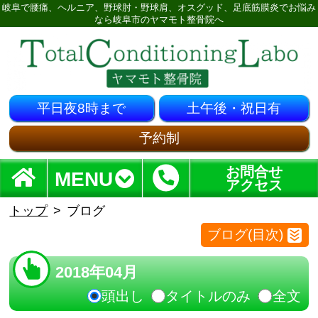
岐阜で腰痛、ヘルニア、野球肘・野球肩、オスグッド、足底筋膜炎でお悩み
なら岐阜市のヤマモト整骨院へ
平日夜8時まで
土午後・祝日有
予約制
お問合せ
MENU
アクセス
トップ
ブログ
ブログ(目次)
2018年04月
頭出し
タイトルのみ
全文