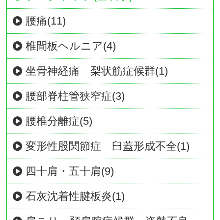
腰痛(11)
椎間板ヘルニア(4)
坐骨神経痛 梨状筋症候群(1)
腰部脊柱管狭窄症(3)
腰椎分離症(5)
変形性股関節症 臼蓋形成不全(1)
四十肩・五十肩(9)
石灰沈着性腱板炎(1)